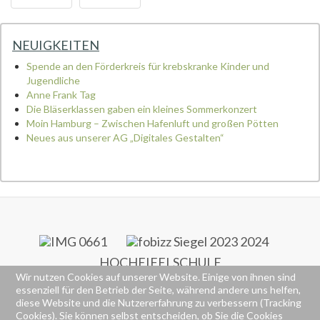
NEUIGKEITEN
Spende an den Förderkreis für krebskranke Kinder und
Jugendliche
Anne Frank Tag
Die Bläserklassen gaben ein kleines Sommerkonzert
Moin Hamburg – Zwischen Hafenluft und großen Pötten
Neues aus unserer AG „Digitales Gestalten“
HOCHEIFELSCHULE
Wir nutzen Cookies auf unserer Website. Einige von ihnen sind
RS+ & FOS
essenziell für den Betrieb der Seite, während andere uns helfen,
Alte Poststraße 77
diese Website und die Nutzererfahrung zu verbessern (Tracking
53518 Adenau
Cookies). Sie können selbst entscheiden, ob Sie die Cookies