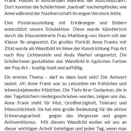
Frank Hauses in Amsterdam während der Abschlussfahrt.
Dort konnten die SchülerInnen „hautnah“ nachempfinden, wie
Anne während der Naziherrschaft im engen Versteck lebte.
Eine Posterausstellung mit Erklärungen und Bildern
unterstützt unsere Schulaktion. Diese wurde künstlerisch
durch die Klassenlehrerin Frau Mahlberg-von Sturm mit der
Klasse 9a umgesetzt. Ein großes Porträt Anne Franks mit
Zitat wurde als Wandbild im Sinne der Kunstrichtung Pop Art
nach Roy Lichtenstein und Andy Warhol umgesetzt. Die
SchülerInnen gestalteten das Wandbild in typischen Farben
der Pop Art – knallig-bunt und auffällig.
Ein ernstes Thema – darf es dann bunt sein? Die Antwort
lautet: JA! Anne Frank war zu Lebzeiten ein fröhliches und
lebensbejahendes Mädchen. Die Tiefe ihrer Gedanken, die in
den Tagebüchern niedergeschrieben wurden, zeigen uns das.
Anne Frank steht für Mut, Großherzigkeit, Toleranz und
Menschlichkeit. Sie hat eine große Bedeutung für die aktive
Erinnerungsarbeit gegen das Vergessen und gegen
Antisemitismus. Mit diesem Wandbild wollen wir uns an
dieser wichtigen Arbeit beteiligen und jeden Tag, wenn man