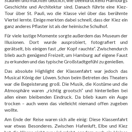
Staunen und machten deutlich, wie beeindruckend Hamburgs
Geschichte und Architektur sind. Danach führte eine Kiez-
Tour über St. Pauli, wo die Klasse viel über das berühmte
Viertel lernte. Einige merkten dabei schnell, dass der Kiez ein
ganz anderes Pflaster ist als der heimische Schulhof.
Für viele lustige Momente sorgte außerdem das Museum der
Illusionen. Dort wurde ausprobiert, fotografiert und
gerätselt, bis einigen fast „der Kopf rauchte“. Zwischendurch
blieb auch genügend Freizeit, um Hamburg auf eigene Faust
zu erkunden und das typische Großstadtgefühl zu genießen.
Das absolute Highlight der Klassenfahrt war jedoch das
Musical König der Löwen. Schon beim Betreten des Theaters
war die Begeisterung groß. Die Musik, die Kostüme und die
Atmosphäre waren „richtig grootsch“ und hinterließen bei
allen einen bleibenden Eindruck. Da blieb kaum ein Auge
trocken – auch wenn das vielleicht niemand offen zugeben
wollte.
Am Ende der Reise waren sich alle einig: Diese Klassenfahrt
war etwas Besonderes. Zwischen Hafenluft, Elbe und Kiez