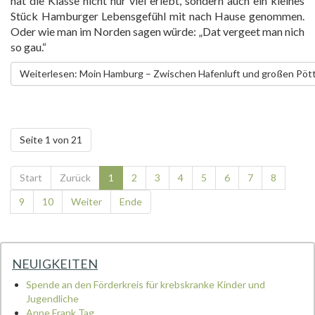
hat die Klasse nicht nur viel erlebt, sondern auch ein kleines
Stück Hamburger Lebensgefühl mit nach Hause genommen.
Oder wie man im Norden sagen würde: „Dat vergeet man nich
so gau.“
Weiterlesen: Moin Hamburg – Zwischen Hafenluft und großen Pöt
Seite 1 von 21
Start
Zurück
1
2
3
4
5
6
7
8
9
10
Weiter
Ende
NEUIGKEITEN
Spende an den Förderkreis für krebskranke Kinder und
Jugendliche
Anne Frank Tag