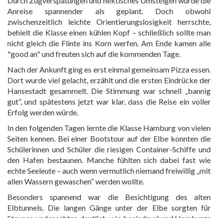
Durch Zugverspätungen und hektisches Umsteigen wurde die
Anreise spannender als geplant. Doch obwohl
zwischenzeitlich leichte Orientierungslosigkeit herrschte,
behielt die Klasse einen kühlen Kopf – schließlich sollte man
nicht gleich die Flinte ins Korn werfen. Am Ende kamen alle
"good an" und freuten sich auf die kommenden Tage.
Nach der Ankunft ging es erst einmal gemeinsam Pizza essen.
Dort wurde viel gelacht, erzählt und die ersten Eindrücke der
Hansestadt gesammelt. Die Stimmung war schnell „bannig
gut“, und spätestens jetzt war klar, dass die Reise ein voller
Erfolg werden würde.
In den folgenden Tagen lernte die Klasse Hamburg von vielen
Seiten kennen. Bei einer Bootstour auf der Elbe konnten die
Schülerinnen und Schüler die riesigen Container-Schiffe und
den Hafen bestaunen. Manche fühlten sich dabei fast wie
echte Seeleute – auch wenn vermutlich niemand freiwillig „mit
allen Wassern gewaschen“ werden wollte.
Besonders spannend war die Besichtigung des alten
Elbtunnels. Die langen Gänge unter der Elbe sorgten für