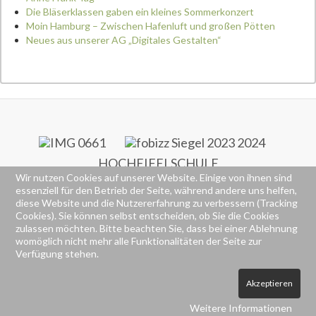
Die Bläserklassen gaben ein kleines Sommerkonzert
Moin Hamburg – Zwischen Hafenluft und großen Pötten
Neues aus unserer AG „Digitales Gestalten“
HOCHEIFELSCHULE
Wir nutzen Cookies auf unserer Website. Einige von ihnen sind
RS+ & FOS
essenziell für den Betrieb der Seite, während andere uns helfen,
Alte Poststraße 77
diese Website und die Nutzererfahrung zu verbessern (Tracking
53518 Adenau
Cookies). Sie können selbst entscheiden, ob Sie die Cookies
(02691) 92260
zulassen möchten. Bitte beachten Sie, dass bei einer Ablehnung
(02691) 922626
womöglich nicht mehr alle Funktionalitäten der Seite zur
Verfügung stehen.
Akzeptieren
Weitere Informationen