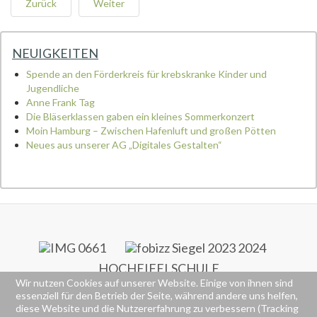
Zurück
Weiter
NEUIGKEITEN
Spende an den Förderkreis für krebskranke Kinder und
Jugendliche
Anne Frank Tag
Die Bläserklassen gaben ein kleines Sommerkonzert
Moin Hamburg – Zwischen Hafenluft und großen Pötten
Neues aus unserer AG „Digitales Gestalten“
HOCHEIFELSCHULE
Wir nutzen Cookies auf unserer Website. Einige von ihnen sind
RS+ & FOS
essenziell für den Betrieb der Seite, während andere uns helfen,
Alte Poststraße 77
diese Website und die Nutzererfahrung zu verbessern (Tracking
53518 Adenau