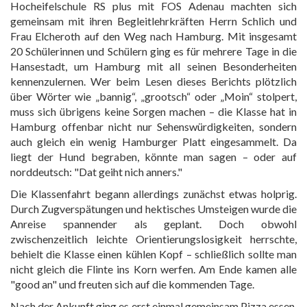
Hocheifelschule RS plus mit FOS Adenau machten sich
gemeinsam mit ihren Begleitlehrkräften Herrn Schlich und
Frau Elcheroth auf den Weg nach Hamburg. Mit insgesamt
20 Schülerinnen und Schülern ging es für mehrere Tage in die
Hansestadt, um Hamburg mit all seinen Besonderheiten
kennenzulernen. Wer beim Lesen dieses Berichts plötzlich
über Wörter wie „bannig“, „grootsch“ oder „Moin“ stolpert,
muss sich übrigens keine Sorgen machen – die Klasse hat in
Hamburg offenbar nicht nur Sehenswürdigkeiten, sondern
auch gleich ein wenig Hamburger Platt eingesammelt. Da
liegt der Hund begraben, könnte man sagen – oder auf
norddeutsch: "Dat geiht nich anners."
Die Klassenfahrt begann allerdings zunächst etwas holprig.
Durch Zugverspätungen und hektisches Umsteigen wurde die
Anreise spannender als geplant. Doch obwohl
zwischenzeitlich leichte Orientierungslosigkeit herrschte,
behielt die Klasse einen kühlen Kopf – schließlich sollte man
nicht gleich die Flinte ins Korn werfen. Am Ende kamen alle
"good an" und freuten sich auf die kommenden Tage.
Nach der Ankunft ging es erst einmal gemeinsam Pizza essen.