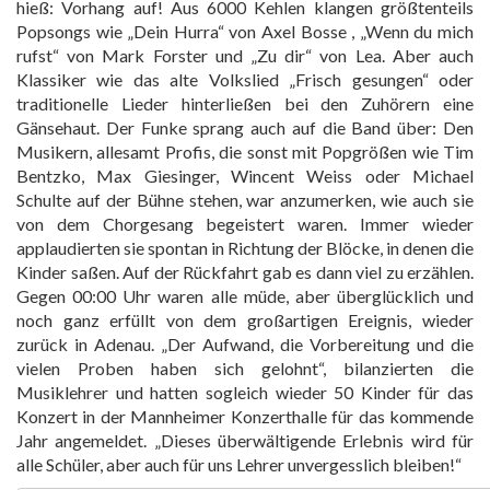
hieß: Vorhang auf! Aus 6000 Kehlen klangen größtenteils
Popsongs wie „Dein Hurra“ von Axel Bosse , „Wenn du mich
rufst“ von Mark Forster und „Zu dir“ von Lea. Aber auch
Klassiker wie das alte Volkslied „Frisch gesungen“ oder
traditionelle Lieder hinterließen bei den Zuhörern eine
Gänsehaut. Der Funke sprang auch auf die Band über: Den
Musikern, allesamt Profis, die sonst mit Popgrößen wie Tim
Bentzko, Max Giesinger, Wincent Weiss oder Michael
Schulte auf der Bühne stehen, war anzumerken, wie auch sie
von dem Chorgesang begeistert waren. Immer wieder
applaudierten sie spontan in Richtung der Blöcke, in denen die
Kinder saßen. Auf der Rückfahrt gab es dann viel zu erzählen.
Gegen 00:00 Uhr waren alle müde, aber überglücklich und
noch ganz erfüllt von dem großartigen Ereignis, wieder
zurück in Adenau. „Der Aufwand, die Vorbereitung und die
vielen Proben haben sich gelohnt“, bilanzierten die
Musiklehrer und hatten sogleich wieder 50 Kinder für das
Konzert in der Mannheimer Konzerthalle für das kommende
Jahr angemeldet. „Dieses überwältigende Erlebnis wird für
alle Schüler, aber auch für uns Lehrer unvergesslich bleiben!“