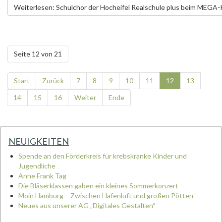
Weiterlesen: Schulchor der Hocheifel Realschule plus beim MEGA-
Seite 12 von 21
Start
Zurück
7
8
9
10
11
12
13
14
15
16
Weiter
Ende
NEUIGKEITEN
Spende an den Förderkreis für krebskranke Kinder und
Jugendliche
Anne Frank Tag
Die Bläserklassen gaben ein kleines Sommerkonzert
Moin Hamburg – Zwischen Hafenluft und großen Pötten
Neues aus unserer AG „Digitales Gestalten“