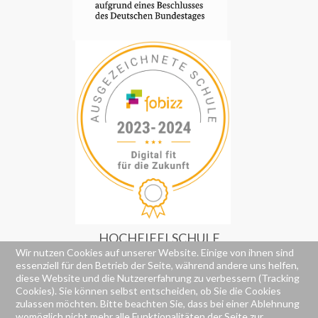
HOCHEIFELSCHULE
Wir nutzen Cookies auf unserer Website. Einige von ihnen sind
RS+ & FOS
essenziell für den Betrieb der Seite, während andere uns helfen,
Alte Poststraße 77
diese Website und die Nutzererfahrung zu verbessern (Tracking
53518 Adenau
Cookies). Sie können selbst entscheiden, ob Sie die Cookies
(02691) 92260
zulassen möchten. Bitte beachten Sie, dass bei einer Ablehnung
(02691) 922626
womöglich nicht mehr alle Funktionalitäten der Seite zur