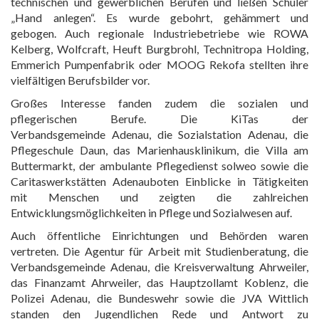
technischen und gewerblichen Berufen und ließen Schüler
„Hand anlegen“. Es wurde gebohrt, gehämmert und
gebogen. Auch regionale Industriebetriebe wie ROWA
Kelberg, Wolfcraft, Heuft Burgbrohl, Technitropa Holding,
Emmerich Pumpenfabrik oder MOOG Rekofa stellten ihre
vielfältigen Berufsbilder vor.
Großes Interesse fanden zudem die sozialen und
pflegerischen Berufe. Die KiTas der
Verbandsgemeinde Adenau, die Sozialstation Adenau, die
Pflegeschule Daun, das Marienhausklinikum, die Villa am
Buttermarkt, der ambulante Pflegedienst solweo sowie die
Caritaswerkstätten Adenauboten Einblicke in Tätigkeiten
mit Menschen und zeigten die zahlreichen
Entwicklungsmöglichkeiten in Pflege und Sozialwesen auf.
Auch öffentliche Einrichtungen und Behörden waren
vertreten. Die Agentur für Arbeit mit Studienberatung, die
Verbandsgemeinde Adenau, die Kreisverwaltung Ahrweiler,
das Finanzamt Ahrweiler, das Hauptzollamt Koblenz, die
Polizei Adenau, die Bundeswehr sowie die JVA Wittlich
standen den Jugendlichen Rede und Antwort zu