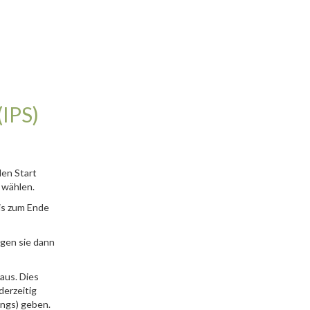
IPS)
den Start
 wählen.
bis zum Ende
egen sie dann
aus. Dies
derzeitig
ings) geben.