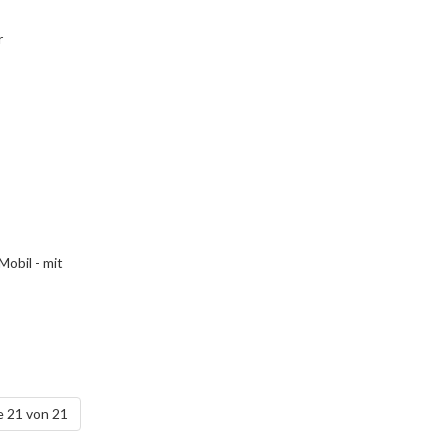
r
obil - mit
e 21 von 21