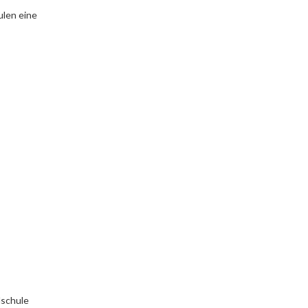
ulen eine
lschule